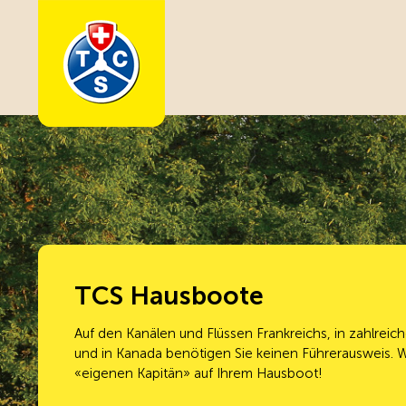
Cookie-Einstellungen
TCS Hausboote
Auf den Kanälen und Flüssen Frankreichs, in zahlrei
und in Kanada benötigen Sie keinen Führerausweis. 
«eigenen Kapitän» auf Ihrem Hausboot!