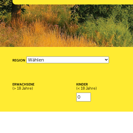
REGION
ERWACHSENE
KINDER
(> 18 Jahre)
(< 18 Jahre)