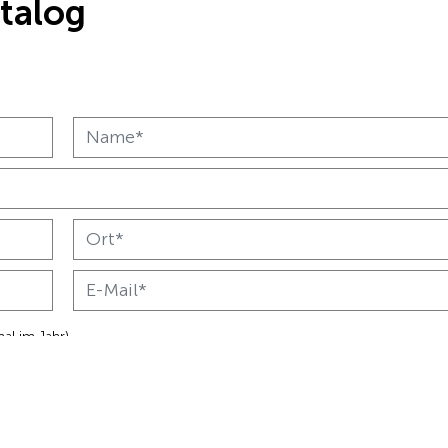
atalog
al im Jahr).
4 bis 5 Mal pro Jahr).
S