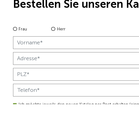
Bestellen Sie unseren K
Frau
Herr
Ich möchte jeweils den neuen Katalog per Post erhalten (einm
Ich möchte den Newsletter "Zeit für Hausbootferien" erhalten (